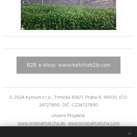
B2B e-shop: www.matchab2b.com
© 2024 Kyosun s.r.o., Trmická 836/1, Praha 9, 19000, IČO:
24727890, DIČ: CZ24727890
Unsere Projekte:
www.originalmatcha.de,
www.originalmatcha.com
Cookies