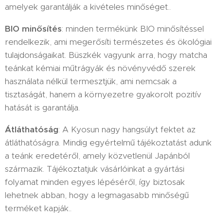
amelyek garantálják a kivételes minőséget..
BIO minősítés
: minden termékünk BIO minősítéssel
rendelkezik, ami megerősíti természetes és ökológiai
tulajdonságaikat. Büszkék vagyunk arra, hogy matcha
teánkat kémiai műtrágyák és növényvédő szerek
használata nélkül termesztjük, ami nemcsak a
tisztaságát, hanem a környezetre gyakorolt pozitív
hatását is garantálja.
Átláthatóság
: A Kyosun nagy hangsúlyt fektet az
átláthatóságra. Mindig egyértelmű tájékoztatást adunk
a teánk eredetéről, amely közvetlenül Japánból
származik. Tájékoztatjuk vásárlóinkat a gyártási
folyamat minden egyes lépéséről, így biztosak
lehetnek abban, hogy a legmagasabb minőségű
terméket kapják..