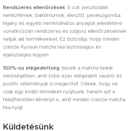
Rendszeres ellenőrzések
: E.coli, peszticidek,
nehézfémek, baktériumok, élesztő, penészgomba,
higany és egyéb nemkívánatos anyagok jelenlétére
vonatkozóan rendszeres és szigorú ellenőrzéseknek
vetjük alá termékeinket. Ez biztosítja, hogy minden
csésze Kyosun matcha tea biztonságos és
egészséges legyen..
100%-os elégedettség
: bízunk a matcha teánk
minőségében, amit több ezer elégedett vásárló és
pozitív véleményük is megerősít. Célunk, hogy ne
csak egy kiváló terméket nyújtsunk, hanem azt a
felejthetetlen élményt is, amit minden csésze matcha
tea nyújt..
Küldetésünk