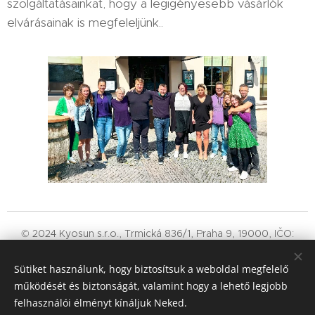
szolgáltatásainkat, hogy a legigényesebb vásárlók
elvárásainak is megfeleljünk..
© 2024 Kyosun s.r.o., Trmická 836/1, Praha 9, 19000, IČO:
24727890, DIČ: CZ24727890
Sütiket használunk, hogy biztosítsuk a weboldal megfelelő
Projektjeink:
www.originalmatcha.hu,
www.originalmatcha.com
működését és biztonságát, valamint hogy a lehető legjobb
Sütik
felhasználói élményt kínáljuk Neked.